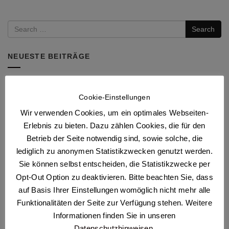
Search
NEUESTE BEITRÄGE
Problemlösung: E-Mails werden nach 14 Tagen gelöscht
Cookie-Einstellungen
Eine neuen Facebook-Avatar erstellen
Wir verwenden Cookies, um ein optimales Webseiten-
Exchange ActiveSync in Outlook einrichten.
Erlebnis zu bieten. Dazu zählen Cookies, die für den
E-Mail: POP3 vs. IMAP vs. Exchange – Wo ist der
Betrieb der Seite notwendig sind, sowie solche, die
Unterschied?
lediglich zu anonymen Statistikzwecken genutzt werden.
Fit für die Datenschutz Grundverordnung – Was man jetzt
Sie können selbst entscheiden, die Statistikzwecke per
noch schnell wissen muss
Opt-Out Option zu deaktivieren. Bitte beachten Sie, dass
auf Basis Ihrer Einstellungen womöglich nicht mehr alle
NEUESTE KOMMENTARE
Funktionalitäten der Seite zur Verfügung stehen. Weitere
Informationen finden Sie in unseren
Stephen
zu
Exchange ActiveSync in Outlook einrichten.
Datenschutzhinweisen
.