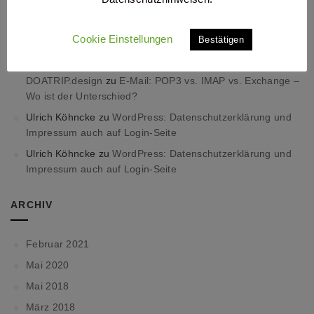
Problemlösung: E-Mails werden nach 14 Tagen gelöscht –
DOATRIP.design
zu
Exchange ActiveSync in Outlook
Cookie Einstellungen
Bestätigen
einrichten.
Problemlösung: E-Mails werden nach 14 Tagen gelöscht –
DOATRIP.design
zu
E-Mail: POP3 vs. IMAP vs. Exchange –
Wo ist der Unterschied?
Ulrich Köhncke
zu
WordPress: Datenschutzerklärung und
Impressum auch auf Login-Seite
Ulrich Köhncke
zu
WordPress: Datenschutzerklärung und
Impressum auch auf Login-Seite
ARCHIV
Februar 2021
Mai 2020
Mai 2018
März 2018