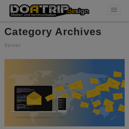
Toggle
navigati
Category Archives
Server