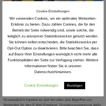
Cookie-Einstellungen
Wir verwenden Cookies, um ein optimales Webseiten-
Erlebnis zu bieten. Dazu zählen Cookies, die für den
E-Mail: POP3 vs. IMAP vs.
Betrieb der Seite notwendig sind, sowie solche, die
Exchange – Wo ist der
lediglich zu anonymen Statistikzwecken genutzt werden.
Sie können selbst entscheiden, die Statistikzwecke per
Unterschied?
Opt-Out Option zu deaktivieren. Bitte beachten Sie, dass
auf Basis Ihrer Einstellungen womöglich nicht mehr alle
Funktionalitäten der Seite zur Verfügung stehen. Weitere
2. MAI 2020
E-MAIL
,
SERVER
2 COMMENTS
Informationen finden Sie in unseren
MARCUS HEINZE
Datenschutzhinweisen
.
Viele von euch kennen mindestens zwei der in der Überschrift
genannten Begriffe, nämlich POP3 und IMAP. Und auch
Cookie Einstellungen
Bestätigen
Exchange ActiveSync, kurz EAS dürften einige zumindest
schon mal gelesen haben. Doch was genau ist das eigentlich?
Grundsätzlich handelt es sich bei allen drei Begriffen um
Methoden für den E-Mail Empfang. Grundvoraussetzung dafür