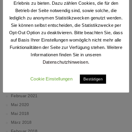
Erlebnis zu bieten. Dazu zählen Cookies, die für den
DOATRIP.design
zu
Exchange ActiveSync in Outlook
Betrieb der Seite notwendig sind, sowie solche, die
einrichten.
lediglich zu anonymen Statistikzwecken genutzt werden.
Problemlösung: E-Mails werden nach 14 Tagen gelöscht –
Sie können selbst entscheiden, die Statistikzwecke per
DOATRIP.design
zu
E-Mail: POP3 vs. IMAP vs. Exchange –
Opt-Out Option zu deaktivieren. Bitte beachten Sie, dass
Wo ist der Unterschied?
auf Basis Ihrer Einstellungen womöglich nicht mehr alle
Ulrich Köhncke
zu
WordPress: Datenschutzerklärung und
Funktionalitäten der Seite zur Verfügung stehen. Weitere
Impressum auch auf Login-Seite
Informationen finden Sie in unseren
Ulrich Köhncke
zu
WordPress: Datenschutzerklärung und
Datenschutzhinweisen
.
Impressum auch auf Login-Seite
Cookie Einstellungen
ARCHIV
Bestätigen
Februar 2021
Mai 2020
Mai 2018
März 2018
Februar 2018