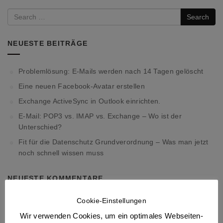
Search
NEUESTE BEITRÄGE
Problemlösung: E-Mails werden nach 14 Tagen gelöscht
Eine neuen Facebook-Avatar erstellen
Exchange ActiveSync in Outlook einrichten.
E-Mail: POP3 vs. IMAP vs. Exchange – Wo ist der
Unterschied?
Fit für die Datenschutz Grundverordnung – Was man jetzt
noch schnell wissen muss
NEUESTE KOMMENTARE
Cookie-Einstellungen
Stephen
zu
Exchange ActiveSync in Outlook einrichten.
Wir verwenden Cookies, um ein optimales Webseiten-
Problemlösung: E-Mails werden nach 14 Tagen gelöscht –