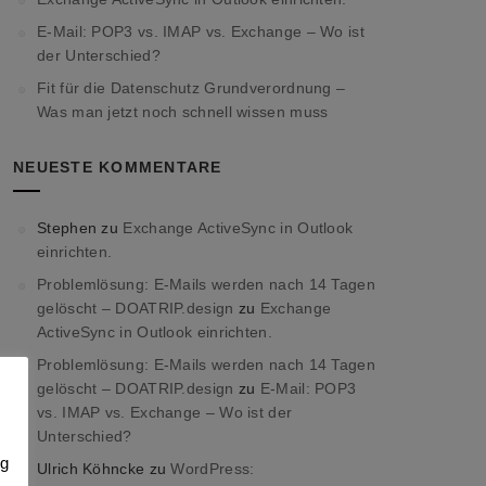
E-Mail: POP3 vs. IMAP vs. Exchange – Wo ist
der Unterschied?
Fit für die Datenschutz Grundverordnung –
Was man jetzt noch schnell wissen muss
NEUESTE KOMMENTARE
Stephen
zu
Exchange ActiveSync in Outlook
einrichten.
Problemlösung: E-Mails werden nach 14 Tagen
gelöscht – DOATRIP.design
zu
Exchange
ActiveSync in Outlook einrichten.
Problemlösung: E-Mails werden nach 14 Tagen
gelöscht – DOATRIP.design
zu
E-Mail: POP3
vs. IMAP vs. Exchange – Wo ist der
Unterschied?
ig
Ulrich Köhncke
zu
WordPress: