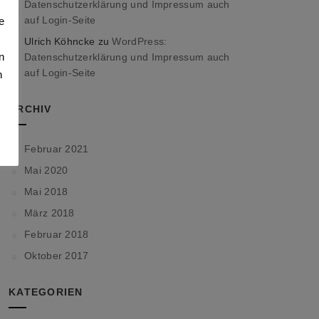
Datenschutzerklärung und Impressum auch
auf Login-Seite
e
Ulrich Köhncke
zu
WordPress:
n
Datenschutzerklärung und Impressum auch
auf Login-Seite
n
ARCHIV
Februar 2021
Mai 2020
Mai 2018
März 2018
Februar 2018
Oktober 2017
KATEGORIEN