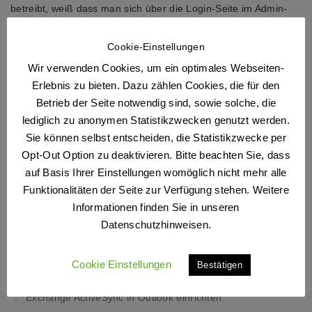
betreibt, weiß dass man sich über die Login-Seite im Admin-
und Moderationsmenu einloggen kann, um den Content der
Seite zu verwalten […]
Cookie-Einstellungen
Wir verwenden Cookies, um ein optimales Webseiten-
Erlebnis zu bieten. Dazu zählen Cookies, die für den
Betrieb der Seite notwendig sind, sowie solche, die
FOLLOW US @ FACEBOOK
lediglich zu anonymen Statistikzwecken genutzt werden.
Sie können selbst entscheiden, die Statistikzwecke per
Opt-Out Option zu deaktivieren. Bitte beachten Sie, dass
auf Basis Ihrer Einstellungen womöglich nicht mehr alle
Search
Funktionalitäten der Seite zur Verfügung stehen. Weitere
Informationen finden Sie in unseren
NEUESTE BEITRÄGE
Datenschutzhinweisen
.
Problemlösung: E-Mails werden nach 14 Tagen gelöscht
Cookie Einstellungen
Bestätigen
Eine neuen Facebook-Avatar erstellen
Exchange ActiveSync in Outlook einrichten.