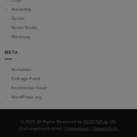
Marketing
Server
Social Media
Werbung
META
Anmelden
Eintrags-Feed
Kommentar-Feed
WordPress.org
© 2023 All Rights Reserved by
DOATRIP.de
UG
(haftungsbeschränkt) |
Impressum
|
Datenschutz